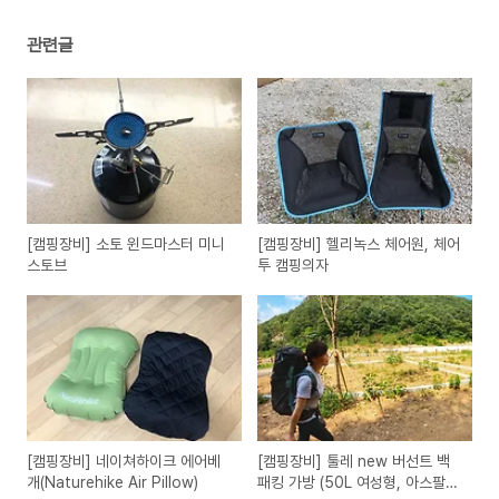
관련글
[캠핑장비] 소토 윈드마스터 미니
[캠핑장비] 헬리녹스 체어원, 체어
스토브
투 캠핑의자
[캠핑장비] 네이쳐하이크 에어베
[캠핑장비] 툴레 new 버선트 백
개(Naturehike Air Pillow)
패킹 가방 (50L 여성형, 아스팔트