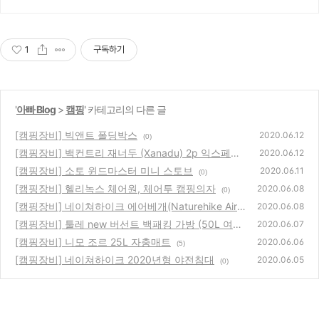
세요!
1
구독하기
'
아빠 Blog
>
캠핑
' 카테고리의 다른 글
[캠핑장비] 빅앤트 폴딩박스
2020.06.12
(0)
[캠핑장비] 백컨트리 재너두 (Xanadu) 2p 익스페디
2020.06.12
션
[캠핑장비] 소토 윈드마스터 미니 스토브
(0)
2020.06.11
(0)
[캠핑장비] 헬리녹스 체어원, 체어투 캠핑의자
2020.06.08
(0)
[캠핑장비] 네이쳐하이크 에어베개(Naturehike Air P
2020.06.08
illow)
[캠핑장비] 툴레 new 버선트 백패킹 가방 (50L 여성
(0)
2020.06.07
형, 아스팔트 색상)
[캠핑장비] 니모 조르 25L 자충매트
(0)
2020.06.06
(5)
[캠핑장비] 네이쳐하이크 2020년형 야전침대
2020.06.05
(0)