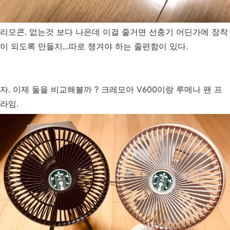
리모콘. 없는것 보다 나은데 이걸 줄거면 선충기 어딘가에 장착
이 되도록 만들지...따로 챙겨야 하는 줄편함이 있다.
자. 이제 둘을 비교해볼까 ? 크레모아 V600이랑 루메나 팬 프
라임.