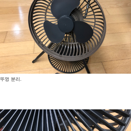
뚜껑 분리.