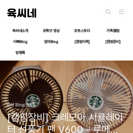
본문 바로가기
육씨네소개
유튜브 영상
포토스토리
가족앨범
아빠Blog
엄마Blog
[캠핑이력]
[캠핑장비]
방명록
아빠 Blog/캠핑
[캠핑장비] 크레모아 서큘레이
터 선풍기 팬 V600 - 루메나