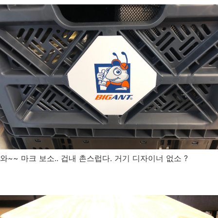
와~~ 마크 보소.. 겁내 촌스럽다. 거기 디자이너 없소 ?