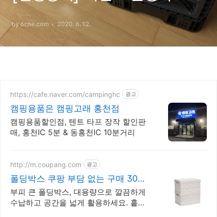
by 6cne.com
2020. 6. 12.
https://cafe.naver.com/campinghc
광고
캠핑용품은 캠핑고래 홍천점
캠핑용품할인점, 텐트 타프 장작 할인판
매, 홍천IC 5분 & 동홍천IC 10분거리
http://m.coupang.com
광고
폴딩박스 쿠팡 부담 없는 구매 30일
반품
부피 큰 폴딩박스, 대용량으로 깔끔하게
수납하고 공간을 넓게 활용하세요. 흩어
진 물건 고민은 이제 끝! 와우회원이라면