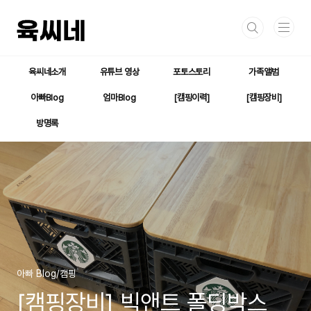
본문 바로가기
육씨네소개
유튜브 영상
포토스토리
가족앨범
아빠Blog
엄마Blog
[캠핑이력]
[캠핑장비]
방명록
아빠 Blog/캠핑
[캠핑장비] 빅앤트 폴딩박스