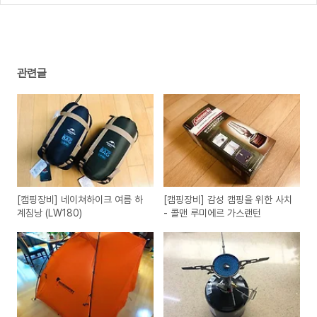
루메나 팬 프라임과 비교
(4)
관련글
[캠핑장비] 네이쳐하이크 여름 하
[캠핑장비] 감성 캠핑을 위한 사치
계침낭 (LW180)
- 콜맨 루미에르 가스랜턴