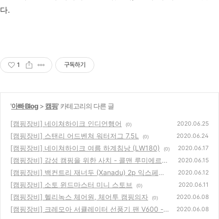
다.
1
구독하기
'
아빠 Blog
>
캠핑
' 카테고리의 다른 글
[캠핑장비] 네이쳐하이크 인디언행어
2020.06.25
(0)
[캠핑장비] 스탠리 어드벤쳐 워터저그 7.5L
2020.06.24
(0)
[캠핑장비] 네이쳐하이크 여름 하계침낭 (LW180)
2020.06.17
(0)
[캠핑장비] 감성 캠핑을 위한 사치 - 콜맨 루미에르
2020.06.15
가스랜턴
[캠핑장비] 백컨트리 재너두 (Xanadu) 2p 익스페디
(0)
2020.06.12
션
[캠핑장비] 소토 윈드마스터 미니 스토브
(0)
2020.06.11
(0)
[캠핑장비] 헬리녹스 체어원, 체어투 캠핑의자
2020.06.08
(0)
[캠핑장비] 크레모아 서큘레이터 선풍기 팬 V600 -
2020.06.08