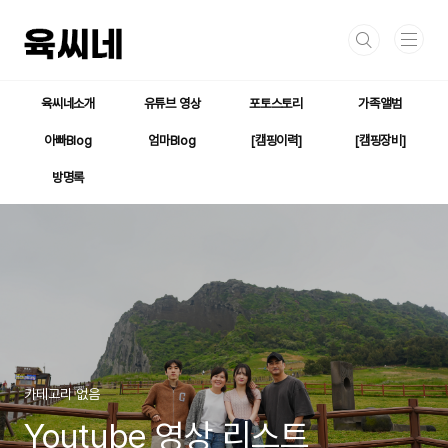
본문 바로가기
육씨네소개
유튜브 영상
포토스토리
가족앨범
아빠Blog
엄마Blog
[캠핑이력]
[캠핑장비]
방명록
카테고리 없음
Youtube 영상 리스트