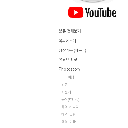
분류 전체보기
육씨네소개
성장기록 (비공개)
유튜브 영상
Photostory
국내여행
캠핑
자전거
등산(트레킹)
해외-캐나다
해외-유럽
해외-미국