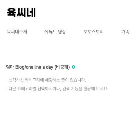
본문 바로가기
육씨네소개
유튜브 영상
포토스토리
가족
엄마 Blog/one line a day (비공개)
0
선택하신 카테고리에 해당하는 글이 없습니다.
다른 카테고리를 선택하시거나, 검색 기능을 활용해 보세요.