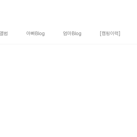
앨범
아빠Blog
엄마Blog
[캠핑이력]