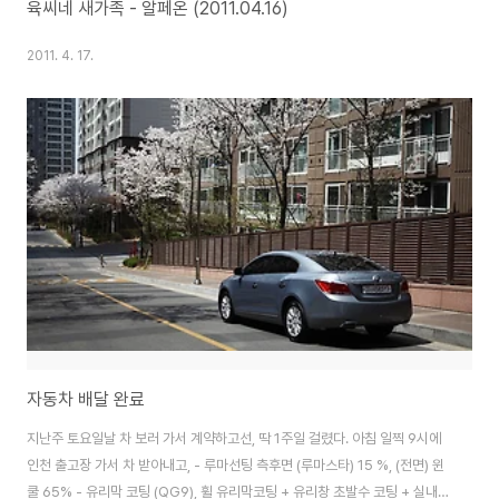
육씨네 새가족 - 알페온 (2011.04.16)
2011. 4. 17.
자동차 배달 완료
지난주 토요일날 차 보러 가서 계약하고선, 딱 1주일 걸렸다. 아침 일찍 9시에
인천 출고장 가서 차 받아내고, - 루마선팅 측후면 (루마스타) 15 %, (전면) 윈
쿨 65% - 유리막 코팅 (QG9), 휠 유리막코팅 + 유리창 초발수 코팅 + 실내