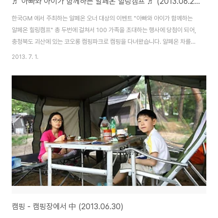
♬ 아빠와 아이가 함께하는 알페온 힐링캠프 ♬ (2013.06.29~30)
한국GM 에서 주최하는 알페온 오너 대상의 이벤트 "아빠와 아이가 함께하는
알페온 힐링캠프" 총 두번에 걸쳐서 100 가족을 초대하는 행사에 당첨이 되어,
충청북도 괴산에 있는 코오롱 캠핑파크로 캠핑을 다녀왔습니다. 알페온 차를
구입한지는 2년이 넘었고 여러모로 알페온 차가 우리 가족에서 안겨준 선물이
2013. 7. 1.
많았는데, 캠핑에 관심을 가지기 시작하는 무렵에 마침 응모한 이벤트 당첨이
되어 캠핑체험을 할 수 있어서 너무 좋은 기회였습니다. 먹을것만 준비해 가면
되는 캠핑인데도 준비할 것들이 많은것을 보면, 텐트를 준비해 다니는 캠핑족
의 생활은 저희 가족과 거리가 먼 딴나라 세상 얘기인듯 싶습니다. 한국GM에
서 럭셔리 세단인 알페온 오너들을 위해서 준비한 알페온 케어 프로그램인 만
큼 다양한 프로그램이 있었는데 , ..
캠핑 - 캠핑장에서 中 (2013.06.30)