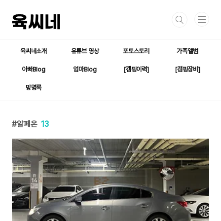
본문 바로가기
육씨네소개
유튜브 영상
포토스토리
가족앨범
아빠Blog
엄마Blog
[캠핑이력]
[캠핑장비]
방명록
알페온
13