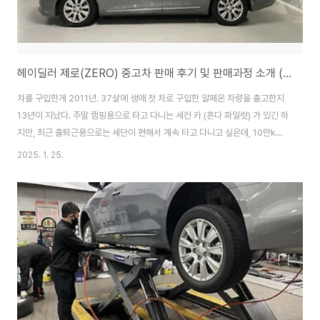
헤이딜러 제로(ZERO) 중고차 판매 후기 및 판매과정 소개 (제로와 셀프 차이, SK엔카 견적과 비교)
차를 구입한게 2011년. 37살에 생애 첫 차로 구입한 알페온 차량을 출고한지
13년이 지났다. 주말 캠핑용으로 타고 다니는 세컨 카 (혼다 파일럿) 가 있긴 하
지만, 최근 출퇴근용으로는 세단이 편해서 계속 타고 다니고 싶은데, 10만km
를 넘어가면서 부터는 소소하게 돈이 계속 들어가고 있는 상황차를 주행하지
2025. 1. 25.
않고 숨만 쉬어도 나가는 돈이, 보험료 50, 자동차세 20 으로 연간 70 만원.
거기에 오래된 차라 5천마다 엔진오일 갈다 보니 1년에 대략 엔진 오일 교체비
용 2-30만원. 등등 매년 100만원씩은 그냥 깔고 가야 하는데, 현재 중고차 시
세가 몇 백 되지 않는 상태이다. 자동차 검사시기가 다가오면서 엔진오일을 갈
기 위해 정비소에 들렀더니 손 볼게 이것 저것 나왔고 수리하고 타려고 생각..