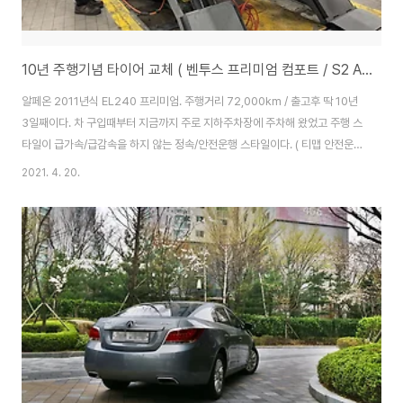
10년 주행기념 타이어 교체 ( 벤투스 프리미엄 컴포트 / S2 AS /슈퍼위크 / Tstation / 한국타이어 / )
알페온 2011년식 EL240 프리미엄. 주행거리 72,000km / 출고후 딱 10년
3일째이다. 차 구입때부터 지금까지 주로 지하주차장에 주차해 왔었고 주행 스
타일이 급가속/급감속을 하지 않는 정속/안전운행 스타일이다. ( 티맵 안전운전
점수 90~99점 사이 )타이어 교체 주기 (적정주기 5년)는 이미 훨씬 지나버렸
2021. 4. 20.
으나, 아직 타이어마모도 별로 없는터라 그냥 꾸역꾸역 타고 있던 찰나, 구입한
지 10년이 되었고 하여 타이어나 교체해볼까 ? 하면서 얼핏 들어 알고 있는 티
스테이션 홈페이지에 들어가봤더니 행사가 하고 있었다.솔직히 T-Station 이
T-Map, T-World 와 같이 SKT 에서 운영하는 제휴 자동차 매장인줄만 알았
었는데, 홈페이지 들어가보고서는 한국타이어 홈페이지임을 알수 있었다...