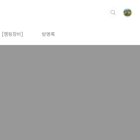
[캠핑장비]
방명록