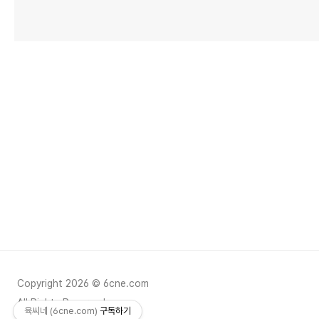
Copyright 2026 © 6cne.com
All Rights Reserved.
육씨네 (6cne.com)
구독하기