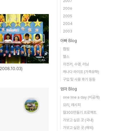
2007
2006
2005
2004
2003
아빠 Blog
캠핑
헬스
자전거, 수영, 러닝
008.10.03)
캐나다 라이프 (가족유학)
구입 및 사용 후기 등등
엄마 Blog
one line a day (비공개)
요리, 레시피
월300만들기 프로젝트
가보고 싶은 곳 (국내)
가보고 싶은 곳 (해외)