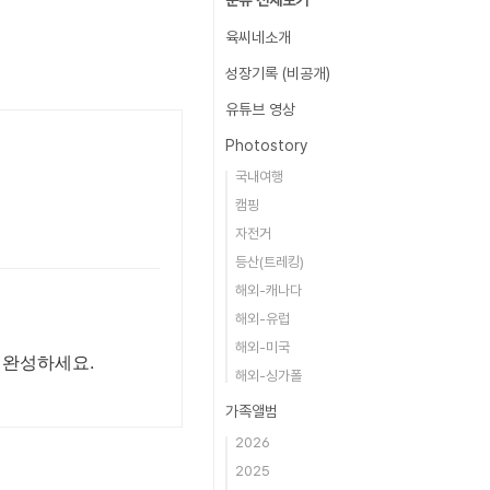
분류 전체보기
육씨네소개
성장기록 (비공개)
유튜브 영상
Photostory
국내여행
캠핑
자전거
등산(트레킹)
해외-캐나다
해외-유럽
해외-미국
 완성하세요.
해외-싱가폴
가족앨범
2026
2025