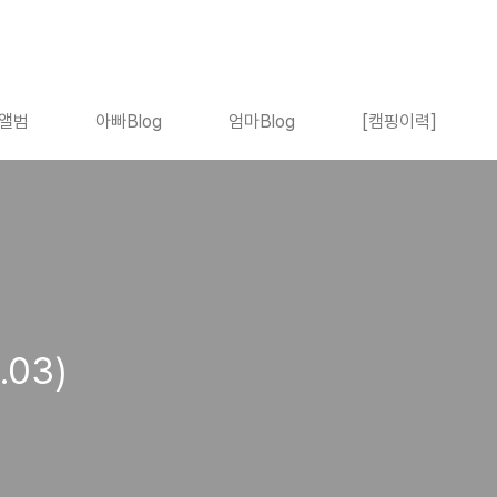
앨범
아빠Blog
엄마Blog
[캠핑이력]
.03)