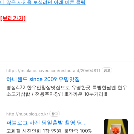
더 많은 사진을 보실려면 아래 버튼 클릭
[보러가기]
https://m.place.naver.com/restaurant/20604811
광고
하니랜드 since 2009 유명맛집
평점4.72 한우안창살맛집으로 유명한곳 특별한날엔 한우
소고기삼합 / 전용주차장/ !!!!!가까운 10분거리!!!
http://m.publog.co.kr
광고
퍼블로그 사진 당일출발 촬영 당시
색감 그대로
고화질 사진인화 1장 99원, 불만족 100%