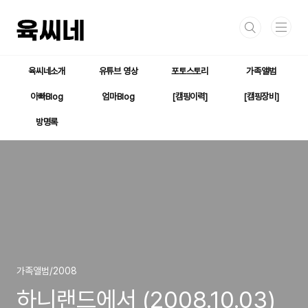
본문 바로가기
육씨네소개
유튜브 영상
포토스토리
가족앨범
아빠Blog
엄마Blog
[캠핑이력]
[캠핑장비]
방명록
가족앨범/2008
하니랜드에서 (2008.10.03)