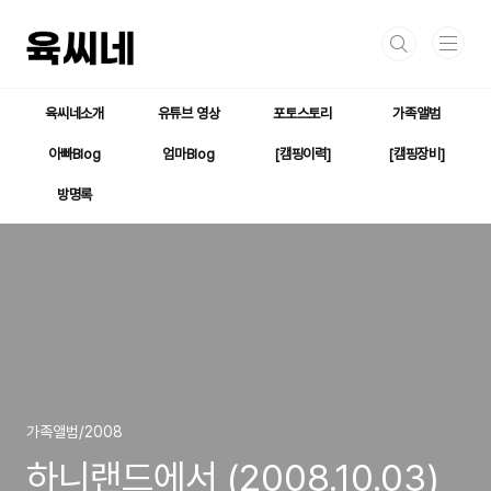
본문 바로가기
육씨네소개
유튜브 영상
포토스토리
가족앨범
아빠Blog
엄마Blog
[캠핑이력]
[캠핑장비]
방명록
가족앨범/2008
하니랜드에서 (2008.10.03)