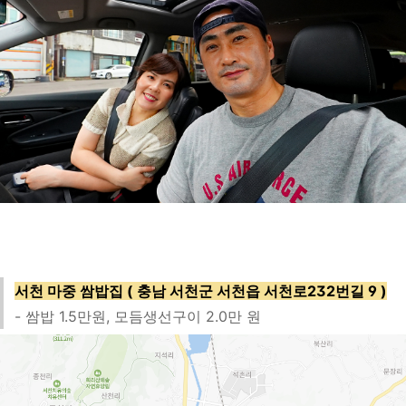
서천 마중 쌈밥집 ( 충남 서천군 서천읍 서천로232번길 9 )
- 쌈밥 1.5만원, 모듬생선구이 2.0만 원