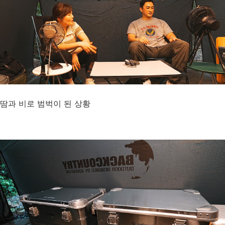
땀과 비로 범벅이 된 상황