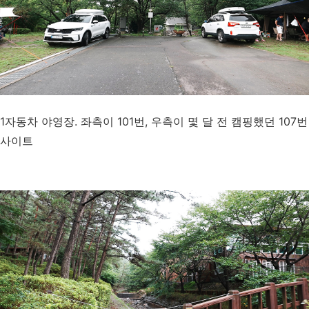
1자동차 야영장. 좌측이 101번, 우측이 몇 달 전 캠핑했던 107번
사이트