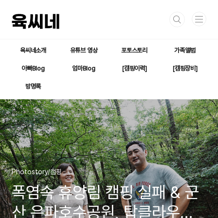
본문 바로가기
육씨네소개
유튜브 영상
포토스토리
가족앨범
아빠Blog
엄마Blog
[캠핑이력]
[캠핑장비]
방명록
Photostory/캠핑
폭염속 휴양림 캠핑 실패 & 군
산 은파호수공원, 탑클라우드