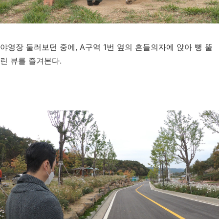
야영장 둘러보던 중에, A구역 1번 옆의 흔들의자에 앉아 뻥 뚤
린 뷰를 즐겨본다.