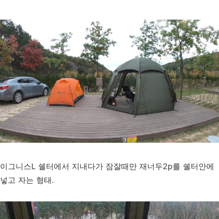
이그니스L 쉘터에서 지내다가 잠잘때만 재너두2p를 쉘터안에
넣고 자는 형태.