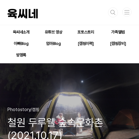
본문 바로가기
육씨네소개
유튜브 영상
포토스토리
가족앨범
아빠Blog
엄마Blog
[캠핑이력]
[캠핑장비]
방명록
Photostory/캠핑
철원 두루웰 숲속문화촌
(2021.10.17)