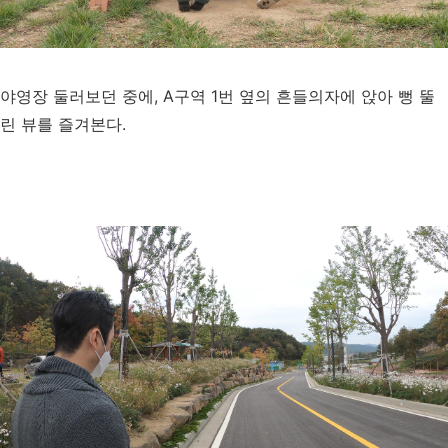
야영장 둘러보던 중에, A구역 1번 옆의 흔들의자에 앉아 뻥 뚤
린 뷰를 즐겨본다.