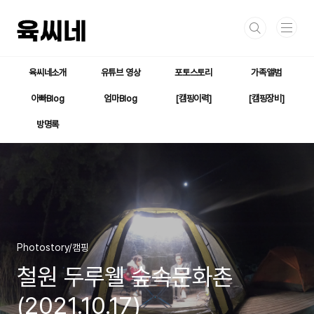
본문 바로가기
육씨네소개
유튜브 영상
포토스토리
가족앨범
아빠Blog
엄마Blog
[캠핑이력]
[캠핑장비]
방명록
Photostory/캠핑
철원 두루웰 숲속문화촌
(2021.10.17)