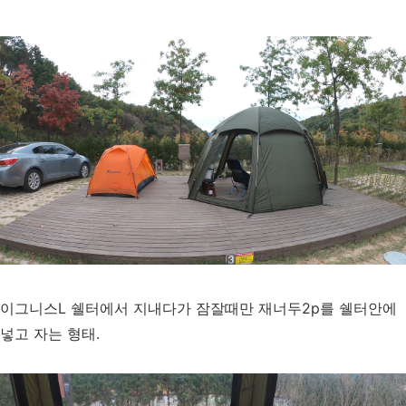
이그니스L 쉘터에서 지내다가 잠잘때만 재너두2p를 쉘터안에
넣고 자는 형태.