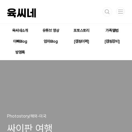
본문 바로가기
육씨네소개
유튜브 영상
포토스토리
가족앨범
아빠Blog
엄마Blog
[캠핑이력]
[캠핑장비]
방명록
Photostory/해외-미국
싸이판 여행