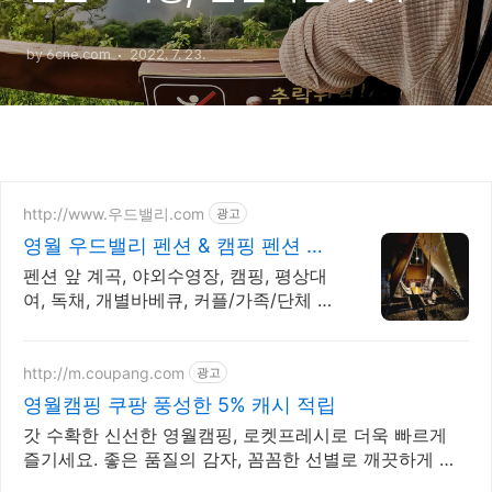
험 (2022.05.21)
by 6cne.com
2022. 7. 23.
http://www.우드밸리.com
광고
영월 우드밸리 펜션 & 캠핑 펜션 바
로 앞 김삿갓계곡!
펜션 앞 계곡, 야외수영장, 캠핑, 평상대
여, 독채, 개별바베큐, 커플/가족/단체 래
프팅, 개별바베큐, 독채펜션, 커플펜션,
가족펜션, 단체펜션
http://m.coupang.com
광고
영월캠핑 쿠팡 풍성한 5% 캐시 적립
갓 수확한 신선한 영월캠핑, 로켓프레시로 더욱 빠르게
즐기세요. 좋은 품질의 감자, 꼼꼼한 선별로 깨끗하게 배
송됩니다.