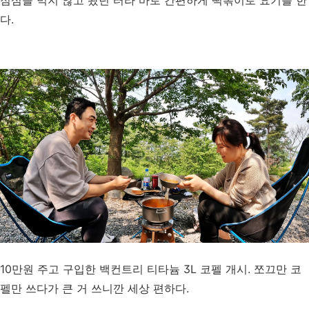
점심을 먹지 않고 왔던 터라 바로 간편하게 떡볶이로 요기를 한
다.
10만원 주고 구입한 백컨트리 티타늄 3L 코펠 개시. 쪼끄만 코
펠만 쓰다가 큰 거 쓰니깐 세상 편하다.