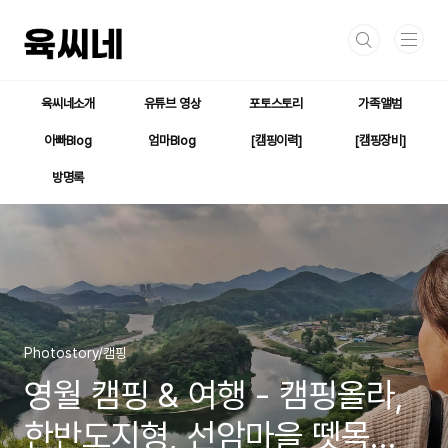
본문 바로가기
육씨네소개
유튜브 영상
포토스토리
가족앨범
아빠Blog
엄마Blog
[캠핑이력]
[캠핑장비]
방명록
Photostory/캠핑
영월 캠핑 & 여행 - 캠핑올라,
한반도지형, 선암마을 뗏목체