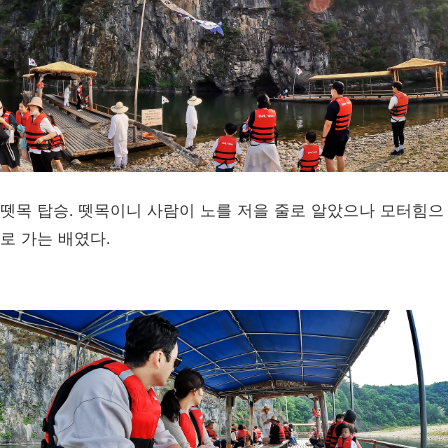
뗏목 탑승. 뗏목이니 사람이 노를 저을 줄로 알았으나 모터힘으
로 가는 배였다.