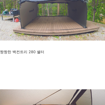
짱짱한 백컨트리 280 쉘터