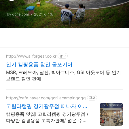
by 6cne.com
2021. 6. 13.
http://www.allforgear.co.kr
광고
인기 캠핑용품 할인 올포기어
MSR, 크레모아, 날진, 빅아그네스, GSI 아웃도어 등 인기
브랜드 할인 판매
https://cafe.naver.com/gorillacampingggg
광고
고릴라캠핑 경기광주점 떠나자 어디
든 너랑은 다좋아
캠핑용품 맛집! 고릴라캠핑 경기광주점 /
다양한 캠핑용품 초특가판매/ 넓은 주차
장