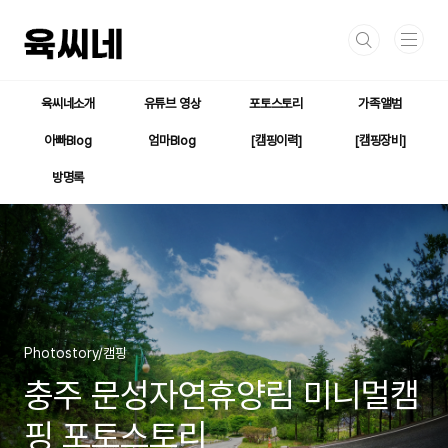
본문 바로가기
육씨네소개
유튜브 영상
포토스토리
가족앨범
아빠Blog
엄마Blog
[캠핑이력]
[캠핑장비]
방명록
Photostory/캠핑
충주 문성자연휴양림 미니멀캠
핑 포토스토리