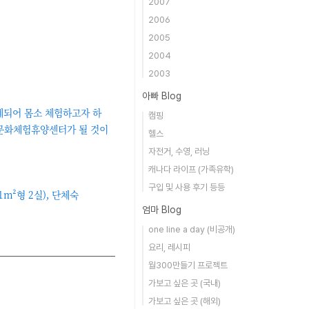
2007
2006
2005
2004
2003
아빠 Blog
계되어 몸소 체험하고자 하
캠핑
림문화체험휴양센터가 될 것이
헬스
자전거, 수영, 러닝
캐나다 라이프 (가족유학)
구입 및 사용 후기 등등
1m²형 2실), 단체숙
엄마 Blog
one line a day (비공개)
요리, 레시피
월300만들기 프로젝트
가보고 싶은 곳 (국내)
가보고 싶은 곳 (해외)