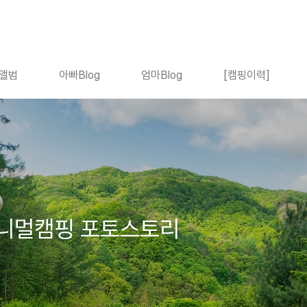
앨범
아빠Blog
엄마Blog
[캠핑이력]
니멀캠핑 포토스토리