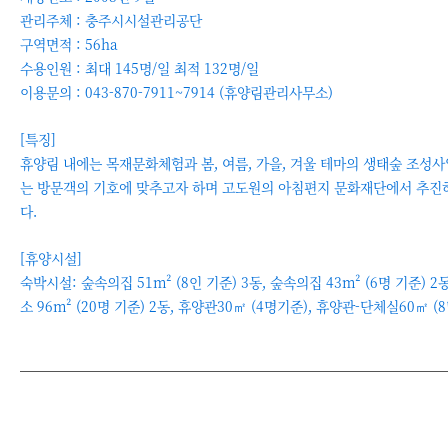
관리주체 : 충주시시설관리공단
구역면적 : 56ha
수용인원 : 최대 145명/일 최적 132명/일
이용문의 : 043-870-7911~7914 (휴양림관리사무소)
[특징]
휴양림 내에는 목재문화체험과 봄, 여름, 가을, 겨울 테마의 생태숲 조성
는 방문객의 기호에 맞추고자 하며 고도원의 아침편지 문화재단에서 추진
다.
[휴양시설]
숙박시설: 숲속의집 51m² (8인 기준) 3동, 숲속의집 43m² (6명 기준) 2동
소 96m² (20명 기준) 2동, 휴양관30㎡ (4명기준), 휴양관-단체실60㎡ (