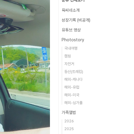
분류 전체보기
육씨네소개
성장기록 (비공개)
유튜브 영상
Photostory
국내여행
캠핑
자전거
등산(트레킹)
해외-캐나다
해외-유럽
해외-미국
해외-싱가폴
가족앨범
2026
2025