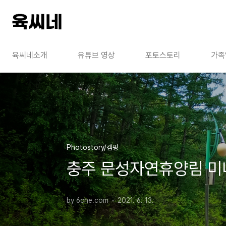
본문 바로가기
육씨네소개
유튜브 영상
포토스토리
가족
Photostory/캠핑
충주 문성자연휴양림 미
by 6cne.com
2021. 6. 13.