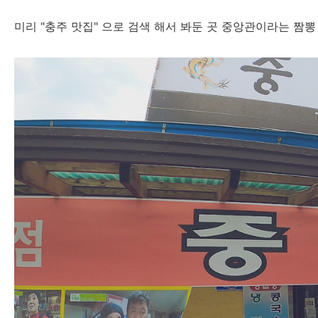
미리 "충주 맛집" 으로 검색 해서 봐둔 곳 중앙관이라는 짬뽕