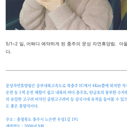
5/1~2 일, 어쩌다 예약하게 된 충주의 문성 자연휴양림.
다.
문성자연휴양림은 중부내륙고속도로 북충주 IC에서 4Km쯤에 위치한 자주
온천 등 3색 온천 체험이 쉽고 내륙의 바다 충주호, 탄금호의 풍부한 수
의 유일한 고구려 비석인 중원고구려비 등 삼국시대 유적을 돌아볼 수 있
도 좋은 휴양지이다.
주소 : 충청북도 충주시 노은면 우성1길 191
개장연도 : 2008년 9월