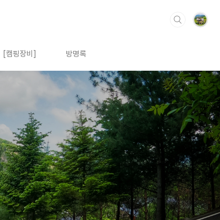
[캠핑장비]
방명록