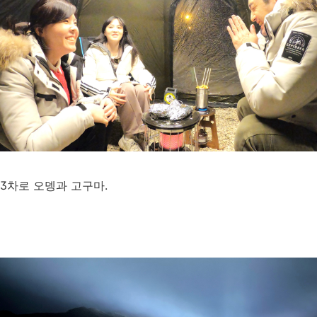
3차로 오뎅과 고구마.