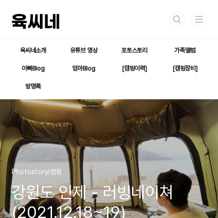
본문 바로가기
육씨네소개
유튜브 영상
포토스토리
가족앨범
아빠Blog
엄마Blog
[캠핑이력]
[캠핑장비]
방명록
Photostory/캠핑
강원도 인제 - 러빙네이쳐
(2021.12.18~19)