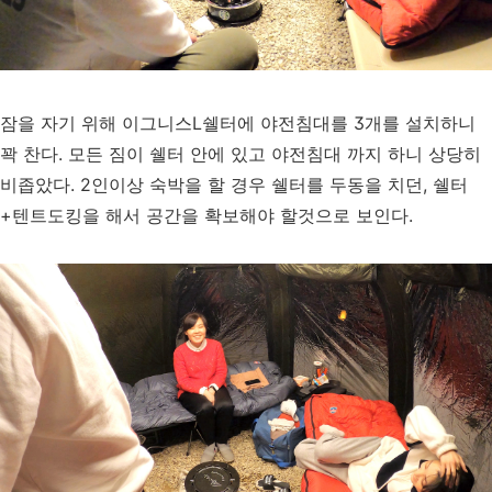
잠을 자기 위해 이그니스L쉘터에 야전침대를 3개를 설치하니
꽉 찬다. 모든 짐이 쉘터 안에 있고 야전침대 까지 하니 상당히
비좁았다. 2인이상 숙박을 할 경우 쉘터를 두동을 치던, 쉘터
+텐트도킹을 해서 공간을 확보해야 할것으로 보인다.