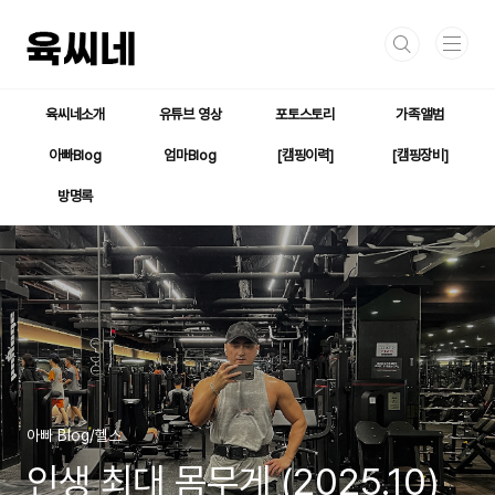
본문 바로가기
육씨네소개
유튜브 영상
포토스토리
가족앨범
아빠Blog
엄마Blog
[캠핑이력]
[캠핑장비]
방명록
아빠 Blog/헬스
인생 최대 몸무게 (2025.10)