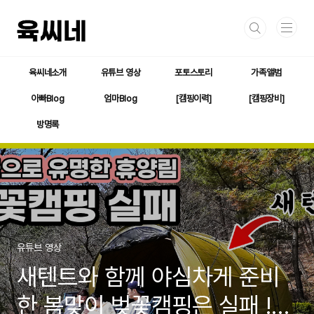
본문 바로가기
육씨네소개
유튜브 영상
포토스토리
가족앨범
아빠Blog
엄마Blog
[캠핑이력]
[캠핑장비]
방명록
유튜브 영상
새텐트와 함께 야심차게 준비
한 봄맞이 벚꽃캠핑은 실패 !