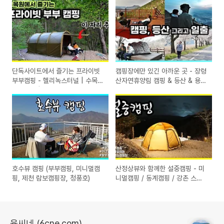
단독사이트에서 즐기는 프라이빗
캠핑장에만 있긴 아까운 곳 - 장령
부부캠핑 - 헬리녹스터널 | 수목원
산자연휴양림 캠핑 & 등산 & 용암
브로방스 | 육씨네
사 일출
호수뷰 캠핑 (부부캠핑, 미니멀캠
산정상뷰와 함께한 설중캠핑 - 미
핑, 제천 람보캠핑장, 청풍호)
니멀캠핑 / 동계캠핑 / 강촌 스칼
라캠핑장
육씨네 (6cne.com)