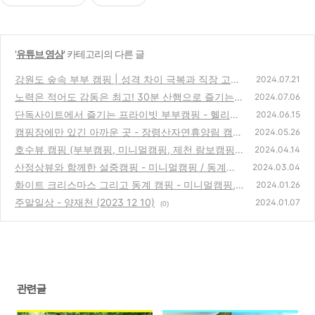
'
유튜브 영상
' 카테고리의 다른 글
강원도 숲속 부부 캠핑 | 성격 차이 극복과 직장 고민
2024.07.21
이야기 ( 헬리녹스터널 / 태백고원자연휴양림 / 미인
노력은 적어도 감동은 최고! 30분 산행으로 즐기는
2024.07.06
폭포)
함백산 절경 - 태백 1편
(0)
단독사이트에서 즐기는 프라이빗 부부캠핑 - 헬리녹
(0)
2024.06.15
스터널 | 수목원브로방스 | 육씨네
캠핑장에만 있긴 아까운 곳 - 장령산자연휴양림 캠핑
(0)
2024.05.26
& 등산 & 용암사 일출
호수뷰 캠핑 (부부캠핑, 미니멀캠핑, 제천 람보캠핑
(0)
2024.04.14
장, 청풍호)
산정상뷰와 함께한 설중캠핑 - 미니멀캠핑 / 동계캠
(0)
2024.03.04
핑 / 강촌 스칼라캠핑장
화이트 크리스마스 그리고 동계 캠핑 - 미니멀캠핑,
(0)
2024.01.26
가족캠핑
주말일상 - 양재천 (2023 12 10)
(0)
2024.01.07
(0)
관련글