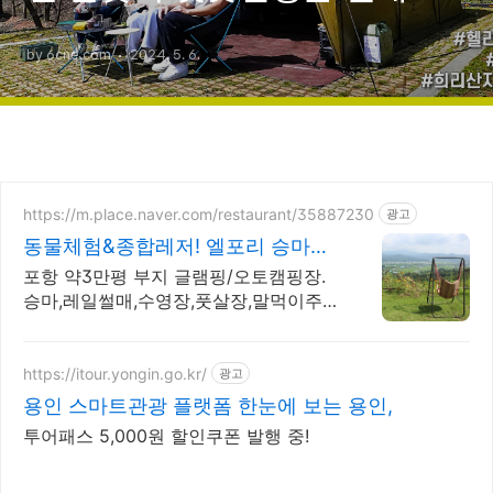
(가족캠핑 | 헬리녹스터널 | 자
by 6cne.com
2024. 5. 6.
연휴양림 | 육씨네 )
https://m.place.naver.com/restaurant/35887230
광고
동물체험&종합레저! 엘포리 승마체
험/레일썰매/수영이함께
포항 약3만평 부지 글램핑/오토캠핑장.
승마,레일썰매,수영장,풋살장,말먹이주
기 등
https://itour.yongin.go.kr/
광고
용인 스마트관광 플랫폼 한눈에 보는 용인,
투어패스 5,000원 할인쿠폰 발행 중!