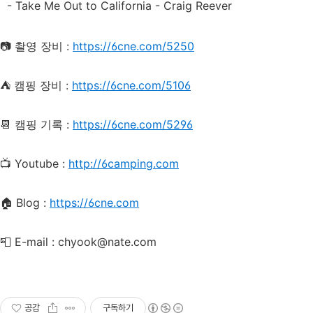
- Take Me Out to California - Craig Reever
📷 촬영 장비 :
https://6cne.com/5250
⛺️ 캠핑 장비 :
https://6cne.com/5106
📆 캠핑 기록 :
https://6cne.com/5296
📺 Youtube :
http://6camping.com
🏠 Blog :
https://6cne.com
📮 E-mail : chyook@nate.com
공감
구독하기