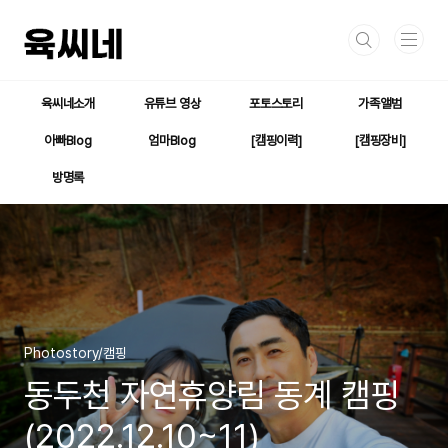
본문 바로가기
육씨네소개
유튜브 영상
포토스토리
가족앨범
아빠Blog
엄마Blog
[캠핑이력]
[캠핑장비]
방명록
Photostory/캠핑
동두천 자연휴양림 동계 캠핑
(2022.12.10~11)