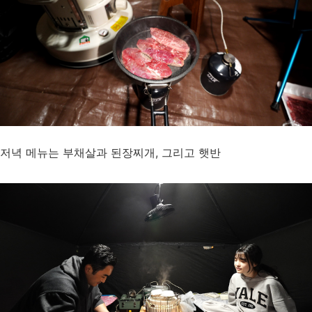
저녁 메뉴는 부채살과 된장찌개, 그리고 햇반