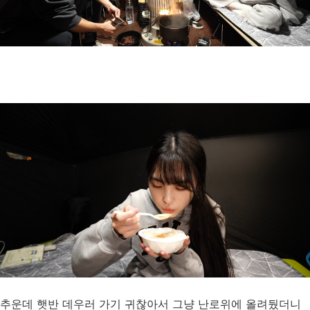
추운데 햇반 데우러 가기 귀찮아서 그냥 난로위에 올려뒀더니