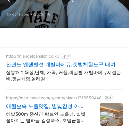
by 6cne.com
2023. 1. 8.
http://m.angelpension.co.kr/
광고
안면도 엔젤펜션 개별바베큐,갯벌체험도구 대여
삼봉해수욕장,단체, 가족, 커플,객실별 개별바베큐시설완
비,갯벌체험,올레길
https://map.naver.com/p/entry/place/1713550448
광고
애월숲속 노을맛집, 별빛감성 아기
용품 완벽구비, 대가족
해발300m 중산간 탁트인 노을뷰. 별빛
쏟아지는 밤하늘 감성숙소, 호텔급청결
도 최대 14인 복층 독채, 5개의 침대와