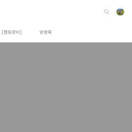
[캠핑장비]
방명록