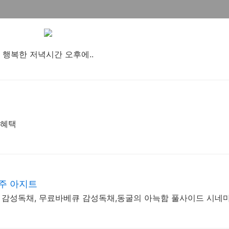
행복한 저녁시간 오후에..
 혜택
주 아지트
힙한 감성독채, 무료바베큐 감성독채,동굴의 아늑함 풀사이드 시네