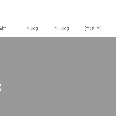
앨범
아빠Blog
엄마Blog
[캠핑이력]
)