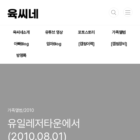
본문 바로가기
육씨네소개
유튜브 영상
포토스토리
가족앨범
아빠Blog
엄마Blog
[캠핑이력]
[캠핑장비]
방명록
가족앨범/2010
유일레저타운에서
(2010.08.01)