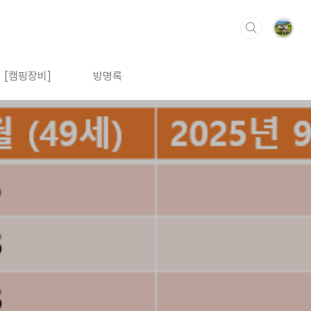
[캠핑장비]
방명록