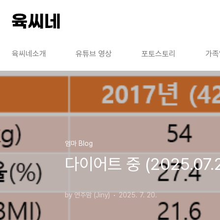
본문 바로가기
육씨네소개
유튜브 영상
포토스토리
가족
엄마 Blog
다이어트 중 (2025.07.
by 연주맘 (Jiny)
2025. 7. 20.