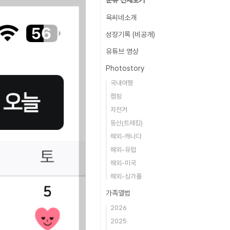
분류 전체보기
육씨네소개
성장기록 (비공개)
유튜브 영상
Photostory
국내여행
캠핑
자전거
등산(트레킹)
해외-캐나다
해외-유럽
해외-미국
해외-싱가폴
가족앨범
2026
2025