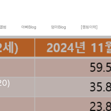
앨범
아빠Blog
엄마Blog
[캠핑이력]
20)