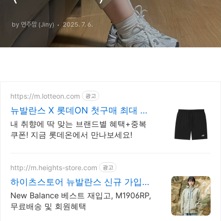
by 연주맘 (Jiny)
2025. 7. 6.
https://m.lotteon.com
광고
뉴발란스 X 롯데ON 첫구매 최대 5
천원 혜택!
내 취향에 딱 맞는 브랜드별 혜택+중복
쿠폰! 지금 롯데온에서 만나보세요!
http://m.heights-store.com
광고
하이츠스토어 뉴발란스 신규 가입
12% 쿠폰
New Balance 베스트 재입고, M1906RP,
무료배송 및 회원혜택