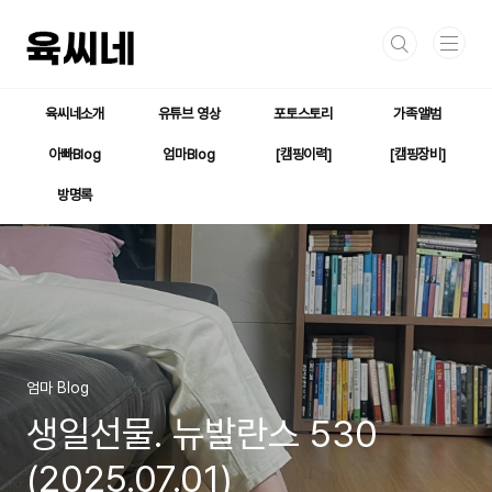
본문 바로가기
육씨네소개
유튜브 영상
포토스토리
가족앨범
아빠Blog
엄마Blog
[캠핑이력]
[캠핑장비]
방명록
엄마 Blog
생일선물. 뉴발란스 530
(2025.07.01)