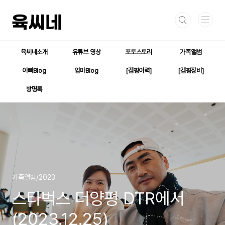
본문 바로가기
육씨네소개
유튜브 영상
포토스토리
가족앨범
아빠Blog
엄마Blog
[캠핑이력]
[캠핑장비]
방명록
가족앨범/2023
스타벅스 더양평 DTR에서
(2023.12.25)