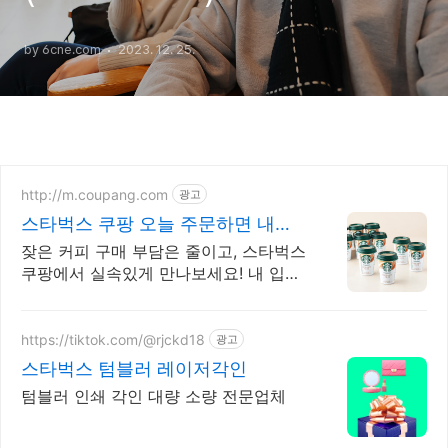
by 6cne.com
2023. 12. 25.
http://m.coupang.com
광고
스타벅스 쿠팡 오늘 주문하면 내일
도착
잦은 커피 구매 부담은 줄이고, 스타벅스
쿠팡에서 실속있게 만나보세요! 내 입맛
에 딱 맞는 커피를 찾으시나요? 쿠팡에
서 다채로운 맛을 경험해보세요!
https://tiktok.com/@rjckd18
광고
스타벅스 텀블러 레이저각인
텀블러 인쇄 각인 대량 소량 전문업체