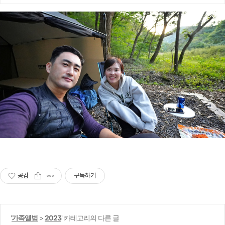
은 자쿠지 숙소, 아이와 가족의 휴식에
최적
공감
구독하기
'
가족앨범
>
2023
' 카테고리의 다른 글