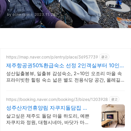
by 6cne.com
2023. 11. 26.
https://map.naver.com/p/entry/place/36957739
광고
제주항공권50%환급숙소 선정 2인객실부터 10인객
실 구성
성산일출봉뷰, 일출뷰 감성숙소, 2~10인 오조리 마을 속
프라이빗한 힐링 숙소 넓은 별도 전용식당 공간, 올레길2
코스 바로 옆, 트레킹후 힐링에 좋은 숙소
https://booking.naver.com/booking/3/bizes/1203928
광고
성주산자연휴양림 자쿠지돌담집 해
녀마을 하도리 제주돌집
살고싶은 제주도 돌담 마을 하도리, 예쁜
자쿠지와 정원, 대형시네마, 바닷가 마을
바닷가마을 전통 제주 돌집의 감성을 담