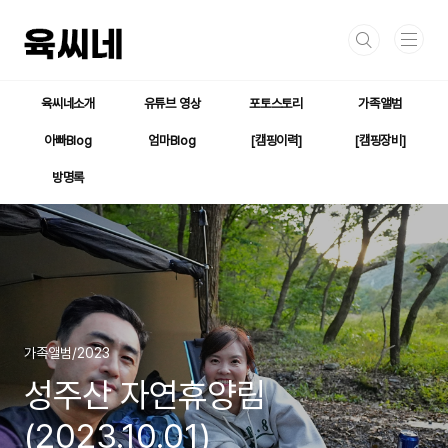
본문 바로가기
육씨네소개
유튜브 영상
포토스토리
가족앨범
아빠Blog
엄마Blog
[캠핑이력]
[캠핑장비]
방명록
가족앨범/2023
성주산 자연휴양림
(2023.10.01)