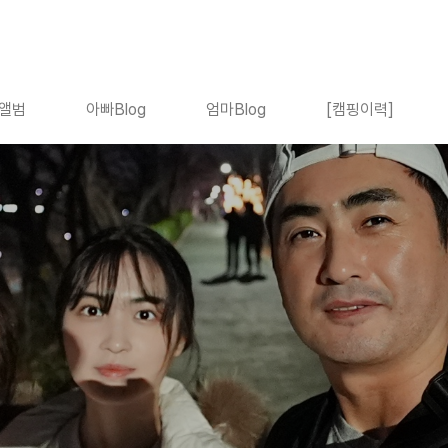
앨범
아빠Blog
엄마Blog
[캠핑이력]