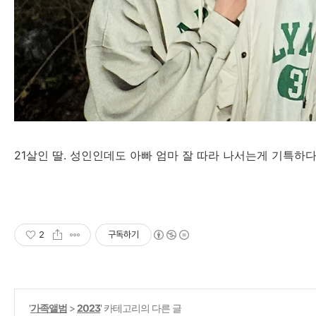
21살인 딸. 성인인데도 아빠 엄마 잘 따라 나서는게 기특하다
2
구독하기
'
가족앨범
>
2023
' 카테고리의 다른 글