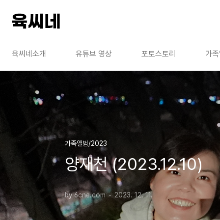
본문 바로가기
육씨네소개
유튜브 영상
포토스토리
가족
가족앨범/2023
양재천 (2023.12.10)
by 6cne.com
2023. 12. 11.