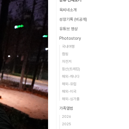
분류 전체보기
육씨네소개
성장기록 (비공개)
유튜브 영상
Photostory
국내여행
캠핑
자전거
등산(트레킹)
해외-캐나다
해외-유럽
해외-미국
해외-싱가폴
가족앨범
2026
2025