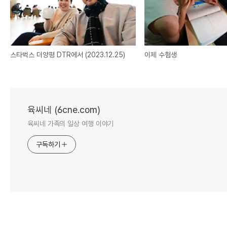
스타벅스 더양평 DTR에서 (2023.12.25)
이제 수험생
육씨네 (6cne.com)
육씨네 가족의 일상 여행 이야기
구독하기