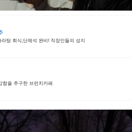
추
마라탕 회식,단체석 완비! 직장인들의 성지
건강함을 추구한 브런치카페