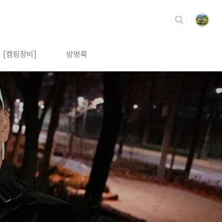
[캠핑장비]
방명록