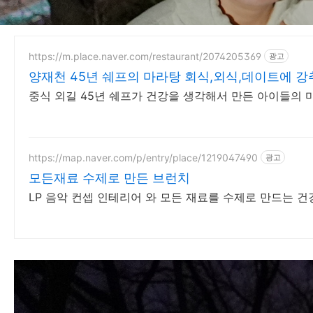
https://m.place.naver.com/restaurant/2074205369
광고
양재천 45년 쉐프의 마라탕 회식,외식,데이트에 강
중식 외길 45년 쉐프가 건강을 생각해서 만든 아이들의 
https://map.naver.com/p/entry/place/1219047490
광고
모든재료 수제로 만든 브런치
LP 음악 컨셉 인테리어 와 모든 재료를 수제로 만드는 