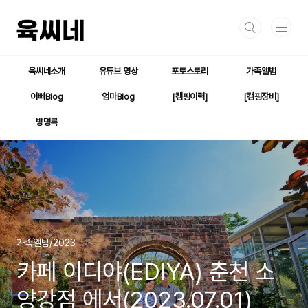
본문 바로가기
육씨네소개
유튜브 영상
포토스토리
가족앨범
아빠Blog
엄마Blog
[캠핑이력]
[캠핑장비]
방명록
가족앨범/2023
카페 이디야(EDIYA) 춘천 소
양강점 에서(2023.07.01)