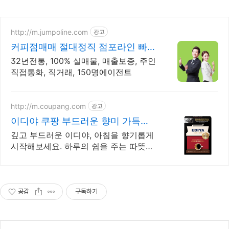
http://m.jumpoline.com
광고
커피점매매 절대정직 점포라인 빠른
직거래 & 안전중개거래
32년전통, 100% 실매물, 매출보증, 주인
직접통화, 직거래, 150명에이전트
http://m.coupang.com
광고
이디야 쿠팡 부드러운 향미 가득한
커피
깊고 부드러운 이디야, 아침을 향기롭게
시작해보세요. 하루의 쉼을 주는 따뜻한
한 잔, 와우회원 무료배송으로 만나보세
요.
공감
구독하기