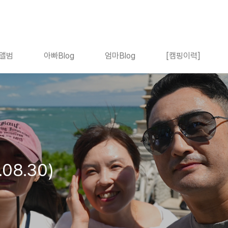
앨범
아빠Blog
엄마Blog
[캠핑이력]
08.30)