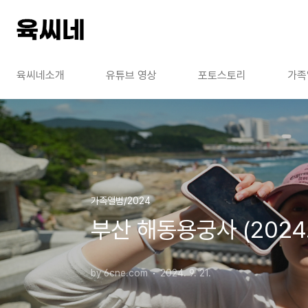
본문 바로가기
육씨네소개
유튜브 영상
포토스토리
가족
가족앨범/2024
부산 해동용궁사 (2024.
by 6cne.com
2024. 9. 21.