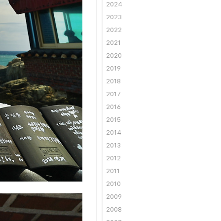
2024
2023
2022
2021
2020
2019
2018
2017
2016
2015
2014
2013
2012
2011
2010
2009
2008