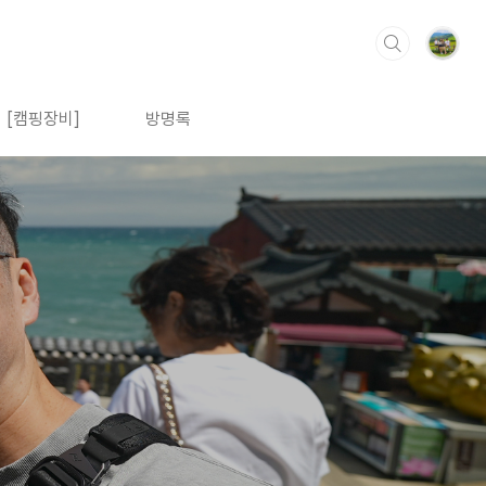
[캠핑장비]
방명록