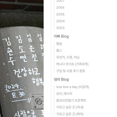
2007
2006
2005
2004
2003
아빠 Blog
캠핑
헬스
자전거, 수영, 러닝
캐나다 라이프 (가족유학)
구입 및 사용 후기 등등
엄마 Blog
one line a day (비공개)
요리, 레시피
월300만들기 프로젝트
가보고 싶은 곳 (국내)
가보고 싶은 곳 (해외)