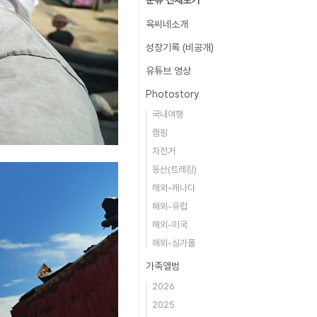
분류 전체보기
육씨네소개
성장기록 (비공개)
유튜브 영상
Photostory
국내여행
캠핑
자전거
등산(트레킹)
해외-캐나다
해외-유럽
해외-미국
해외-싱가폴
가족앨범
2026
2025