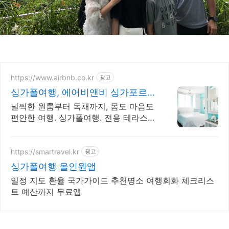
https://www.airbnb.co.kr
광고
싱가폴여행, 에어비앤비 싱가포르여
행도 우리집처럼
널찍한 원룸부터 독채까지, 몸도 마음도
편안한 여행. 싱가폴여행. 전용 테라스와
바비큐 그릴이 제공되는 숙소를 예약하
세요.
https://smartravel.kr
광고
싱가폴여행 올인원앱
일정 지도 환율 국가가이드 추천명소 여행회화 체크리스
트 예산까지 무료앱