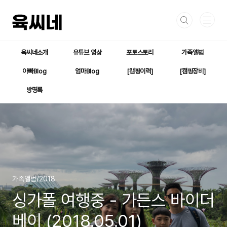
본문 바로가기
육씨네소개
유튜브 영상
포토스토리
가족앨범
아빠Blog
엄마Blog
[캠핑이력]
[캠핑장비]
방명록
가족앨범/2018
싱가폴 여행중 - 가든스 바이더
베이 (2018.05.01)