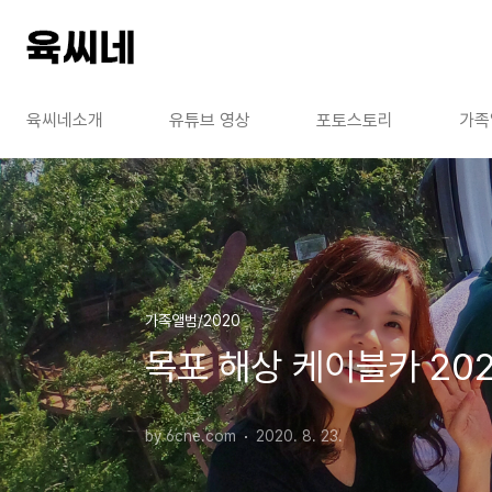
본문 바로가기
육씨네소개
유튜브 영상
포토스토리
가족
가족앨범/2020
목포 해상 케이블카 2020
by 6cne.com
2020. 8. 23.