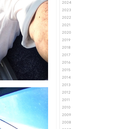
2024
2023
2022
2021
2020
2019
2018
2017
2016
2015
2014
2013
2012
2011
2010
2009
2008