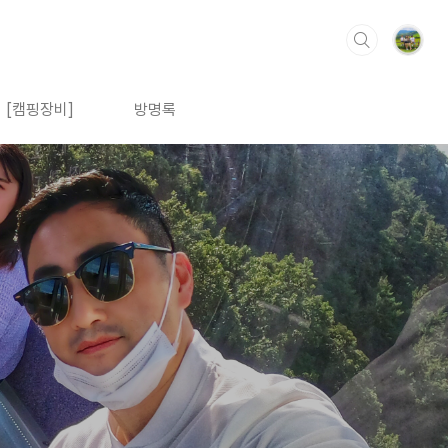
[캠핑장비]
방명록