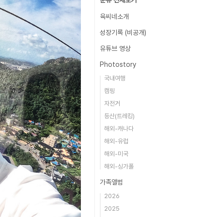
분류 전체보기
육씨네소개
성장기록 (비공개)
유튜브 영상
Photostory
국내여행
캠핑
자전거
등산(트레킹)
해외-캐나다
해외-유럽
해외-미국
해외-싱가폴
가족앨범
2026
2025