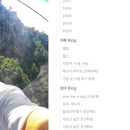
2007
2006
2005
2004
2003
아빠 Blog
캠핑
헬스
자전거, 수영, 러닝
캐나다 라이프 (가족유학)
구입 및 사용 후기 등등
엄마 Blog
one line a day (비공개)
요리, 레시피
월300만들기 프로젝트
가보고 싶은 곳 (국내)
가보고 싶은 곳 (해외)