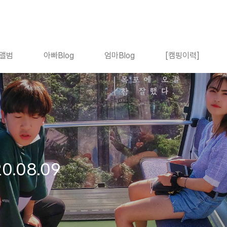
앨범
아빠Blog
엄마Blog
[캠핑이력]
.08.09