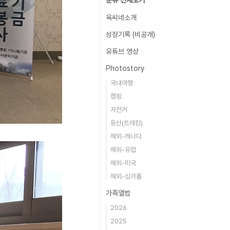
분류 전체보기
육씨네소개
성장기록 (비공개)
유튜브 영상
Photostory
국내여행
캠핑
자전거
등산(트레킹)
해외-캐나다
해외-유럽
해외-미국
해외-싱가폴
가족앨범
2026
2025