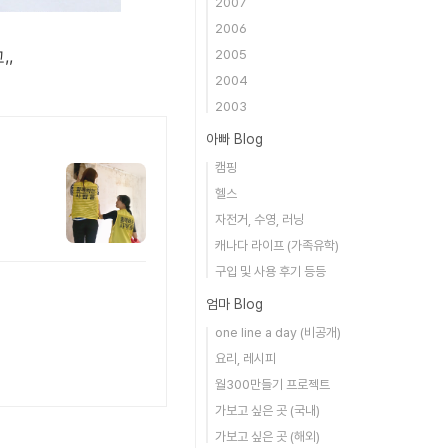
2007
2006
,,
2005
2004
2003
아빠 Blog
캠핑
헬스
자전거, 수영, 러닝
캐나다 라이프 (가족유학)
구입 및 사용 후기 등등
엄마 Blog
one line a day (비공개)
요리, 레시피
월300만들기 프로젝트
가보고 싶은 곳 (국내)
가보고 싶은 곳 (해외)