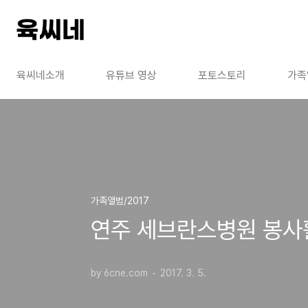
본문 바로가기
육씨네소개
유튜브 영상
포토스토리
가족
가족앨범/2017
연주 세브란스병원 봉사활동 
by 6cne.com
2017. 3. 5.