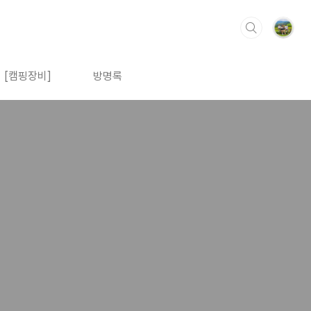
[캠핑장비]
방명록