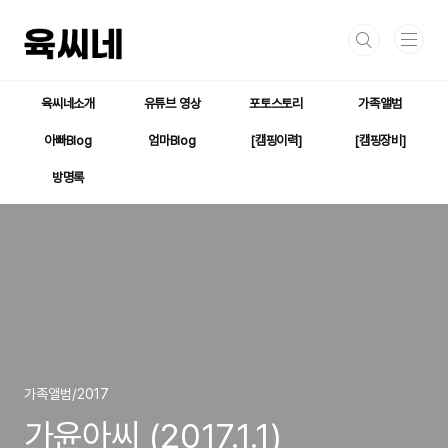
본문 바로가기
육씨네소개
유튜브 영상
포토스토리
가족앨범
아빠Blog
엄마Blog
[캠핑이력]
[캠핑장비]
방명록
가족앨범/2017
가윤아씨 (2017.1.1)